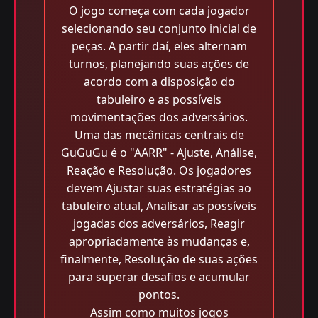
O jogo começa com cada jogador
selecionando seu conjunto inicial de
peças. A partir daí, eles alternam
turnos, planejando suas ações de
acordo com a disposição do
tabuleiro e as possíveis
movimentações dos adversários.
Uma das mecânicas centrais de
GuGuGu é o "AARR" - Ajuste, Análise,
Reação e Resolução. Os jogadores
devem Ajustar suas estratégias ao
tabuleiro atual, Analisar as possíveis
jogadas dos adversários, Reagir
apropriadamente às mudanças e,
finalmente, Resolução de suas ações
para superar desafios e acumular
pontos.
Assim como muitos jogos