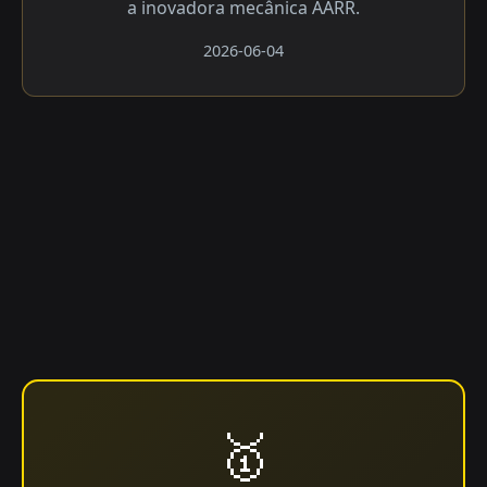
a inovadora mecânica AARR.
2026-06-04
🥇