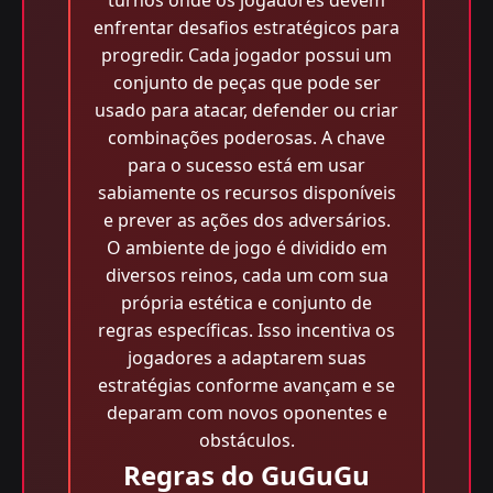
turnos onde os jogadores devem
enfrentar desafios estratégicos para
progredir. Cada jogador possui um
conjunto de peças que pode ser
usado para atacar, defender ou criar
combinações poderosas. A chave
para o sucesso está em usar
sabiamente os recursos disponíveis
e prever as ações dos adversários.
O ambiente de jogo é dividido em
diversos reinos, cada um com sua
própria estética e conjunto de
regras específicas. Isso incentiva os
jogadores a adaptarem suas
estratégias conforme avançam e se
deparam com novos oponentes e
obstáculos.
Regras do GuGuGu