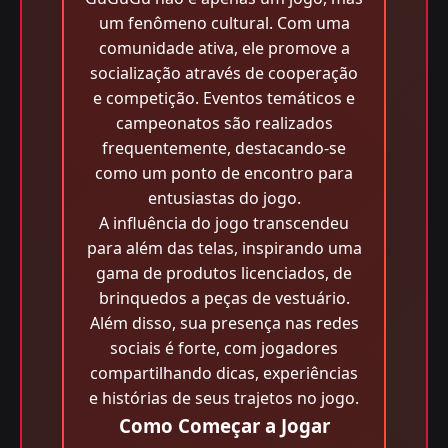
um fenômeno cultural. Com uma
comunidade ativa, ele promove a
socialização através de cooperação
e competição. Eventos temáticos e
campeonatos são realizados
frequentemente, destacando-se
como um ponto de encontro para
entusiastas do jogo.
A influência do jogo transcendeu
para além das telas, inspirando uma
gama de produtos licenciados, de
brinquedos a peças de vestuário.
Além disso, sua presença nas redes
sociais é forte, com jogadores
compartilhando dicas, experiências
e histórias de seus trajetos no jogo.
Como Começar a Jogar