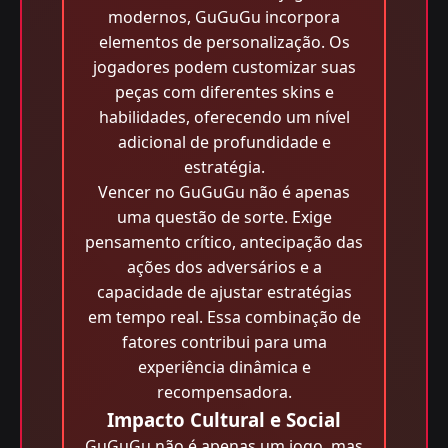
modernos, GuGuGu incorpora
elementos de personalização. Os
jogadores podem customizar suas
peças com diferentes skins e
habilidades, oferecendo um nível
adicional de profundidade e
estratégia.
Vencer no GuGuGu não é apenas
uma questão de sorte. Exige
pensamento crítico, antecipação das
ações dos adversários e a
capacidade de ajustar estratégias
em tempo real. Essa combinação de
fatores contribui para uma
experiência dinâmica e
recompensadora.
Impacto Cultural e Social
GuGuGu não é apenas um jogo, mas