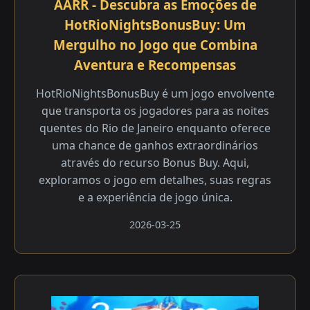
AARR - Descubra as Emoções de
HotRioNightsBonusBuy: Um
Mergulho no Jogo que Combina
Aventura e Recompensas
HotRioNightsBonusBuy é um jogo envolvente
que transporta os jogadores para as noites
quentes do Rio de Janeiro enquanto oferece
uma chance de ganhos extraordinários
através do recurso Bonus Buy. Aqui,
exploramos o jogo em detalhes, suas regras
e a experiência de jogo única.
2026-03-25