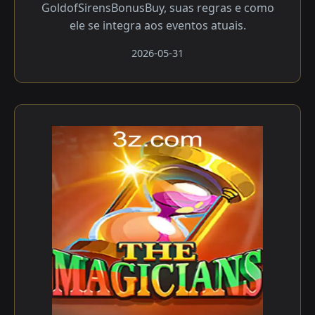
GoldofSirensBonusBuy, suas regras e como
ele se integra aos eventos atuais.
2026-05-31