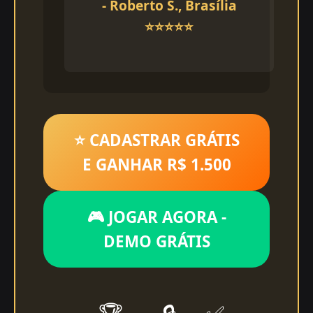
- Roberto S., Brasília
⭐⭐⭐⭐⭐
⭐ CADASTRAR GRÁTIS
E GANHAR R$ 1.500
🎮 JOGAR AGORA -
DEMO GRÁTIS