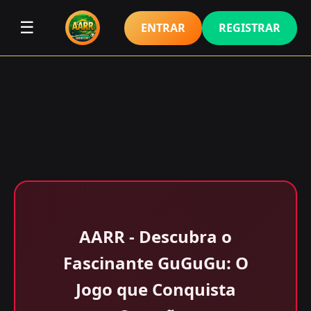
☰
ENTRAR
REGISTRAR
AARR - Descubra o
Fascinante GuGuGu: O
Jogo que Conquista