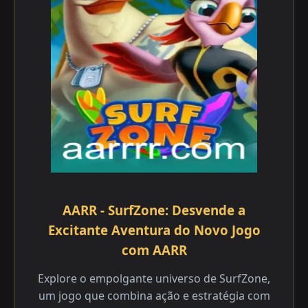
AARR - SurfZone: Desvende a
Excitante Aventura do Novo Jogo
com AARR
Explore o empolgante universo de SurfZone,
um jogo que combina ação e estratégia com