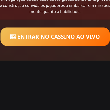
 e construção convida os jogadores a embarcar em missõe
mente quanto a habilidade.
🎰 ENTRAR NO CASSINO AO VIVO