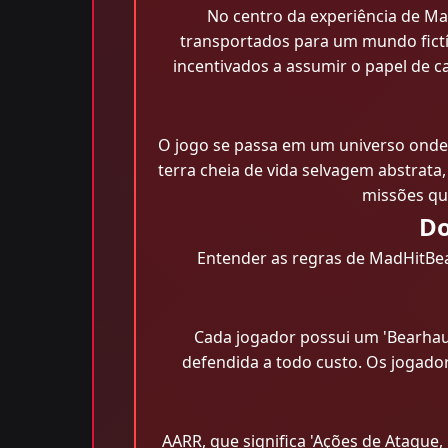
No centro da experiência de Ma
transportados para um mundo fictí
incentivados a assumir o papel de 
O jogo se passa em um universo onde 
terra cheia de vida selvagem abstrata
missões que
Do
Entender as regras de MadHitBea
Cada jogador possui um 'Bearhaus
defendida a todo custo. Os jogado
AARR, que significa 'Ações de Ataque,