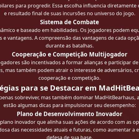
ilares para progredir. Essa escolha influencia diretamente
e resultado final de suas incursões no universo do jogo.
Sistema de Combate
mico e baseado em habilidades. Os jogadores podem equi
s e vantagens. A compreensão das vantagens de cada opção 
durante as batalhas.
Cooperação e Competição Multijogador
jogadores são incentivados a formar alianças e participar d
s, mas também podem atrair o interesse de adversários, cr
cooperação e competição.
tégias para se Destacar em MadHitBe
enas sobreviver, mas também dominar MadHitBearhaus, adot
estão algumas dicas para impulsionar seu desempenho:
Plano de Desenvolvimento Inovador
m plano inovador que alinha suas ações de acordo com as op
dosa das necessidades atuais e futuras, como aumentar a e
defesa de sua base.