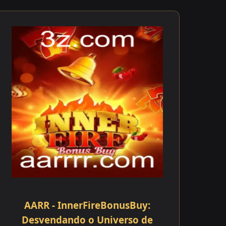
AARR - InnerFireBonusBuy:
Desvendando o Universo de