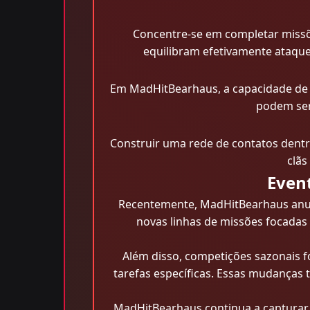
Concentre-se em completar missõ
equilibram efetivamente ataque
Em MadHitBearhaus, a capacidade de t
podem ser
Construir uma rede de contatos dentro
clãs
Even
Recentemente, MadHitBearhaus anunc
novas linhas de missões focadas
Além disso, competições sazonais 
tarefas específicas. Essas mudanças 
MadHitBearhaus continua a capturar 