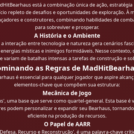
dHitBearhaus está a combinação única de ação, estratégia e
cio repleto de desafios e oportunidades de exploração. À
caçadores e construtores, combinando habilidades de com
para sobreviver e prosperar.
A História e o Ambiente
a interação entre tecnologia e natureza gera cenários fa
, energias místicas e inimigos formidáveis. Nesse contexto
 variam de batalhas intensas a tarefas de construção e so
minando as Regras de MadHitBearh
rhaus é essencial para qualquer jogador que aspire alcança
elementos-chave que compõem sua estrutura:
Mecânica de Jogo
', uma base que serve como quartel-general. Esta base é vi
res podem personalizar e expandir seu Bearhaus, tornando-
eficiente na produção de recursos.
O Papel de AARR
 Defesa, Recurso e Reconstrução', é uma palavra-chave crít