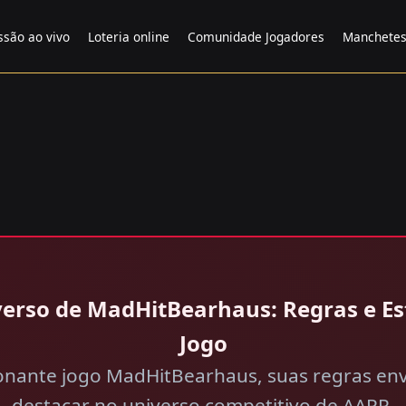
são ao vivo
Loteria online
Comunidade Jogadores
Manchetes
verso de MadHitBearhaus: Regras e Es
Jogo
nante jogo MadHitBearhaus, suas regras envo
destacar no universo competitivo de AARR.