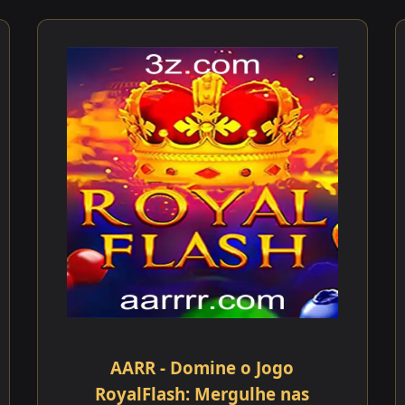
AARR - Domine o Jogo
RoyalFlash: Mergulhe nas