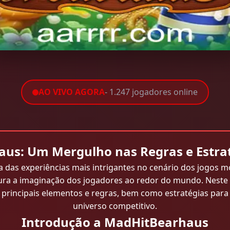
AO VIVO AGORA
- 1.247 jogadores online
us: Um Mergulho nas Regras e Estrat
das experiências mais intrigantes no cenário dos jogos 
ptura a imaginação dos jogadores ao redor do mundo. Neste 
principais elementos e regras, bem como estratégias para
universo competitivo.
Introdução a MadHitBearhaus