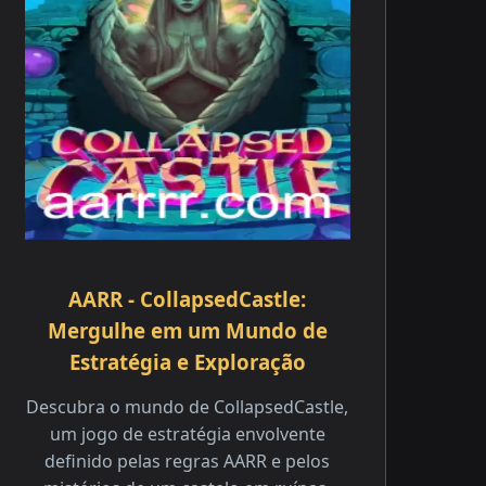
AARR - CollapsedCastle:
Mergulhe em um Mundo de
Estratégia e Exploração
Descubra o mundo de CollapsedCastle,
um jogo de estratégia envolvente
definido pelas regras AARR e pelos