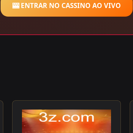
🎰 ENTRAR NO CASSINO AO VIVO