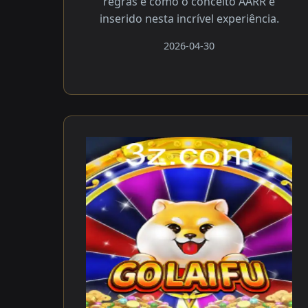
regras e como o conceito AARR é
inserido nesta incrível experiência.
2026-04-30