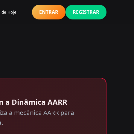
ENTRAR
REGISTRAR
 de Hoje
om a Dinâmica AARR
iza a mecânica AARR para
a.