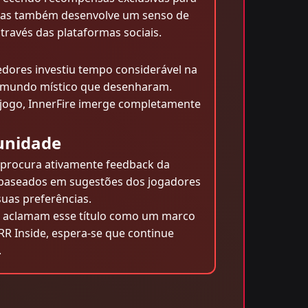
 mas também desenvolve um senso de
ravés das plataformas sociais.
edores investiu tempo considerável na
o mundo místico que desenharam.
jogo, InnerFire imerge completamente
unidade
 procura ativamente feedback da
es baseados em sugestões dos jogadores
suas preferências.
já aclamam esse título como um marco
R Inside, espera-se que continue
.