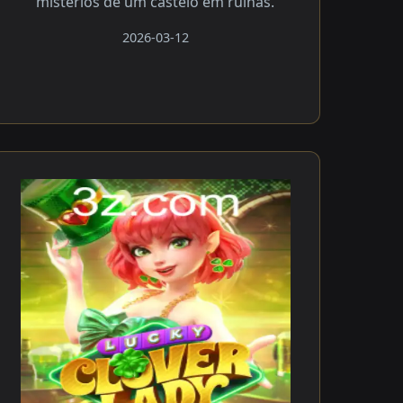
mistérios de um castelo em ruínas.
2026-03-12