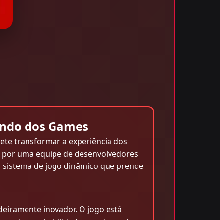
undo dos Games
ete transformar a experiência dos
do por uma equipe de desenvolvedores
um sistema de jogo dinâmico que prende
deiramente inovador. O jogo está