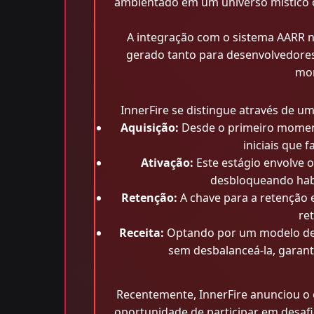
ambientado em um universo místico 
A integração com o sistema AARR 
gerado tanto para desenvolvedores
mom
InnerFire se distingue através de u
Aquisição:
Desde o primeiro momento
iniciais que 
Ativação:
Este estágio envolve 
desbloqueando habi
Retenção:
A chave para a retenção 
re
Receita:
Optando por um modelo de 
sem desbalanceá-la, garan
Recentemente, InnerFire anunciou o
oportunidade de participar em desaf