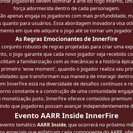
onde jogadores devem dominar a arte do fogo interno, uma
força adormecida dentro de cada personagem.
não apenas engaja os jogadores com mais profundidade, m
 quanto para usuários. Essa abordagem inovadora visa oti
ento em que ele adquire o jogo até se tornar um jogador f
As Regras Emocionantes de InnerFire
m conjunto robusto de regras projetadas para criar uma expe
, o jogo garante que cada novo jogador seja recebido com
facilitam a familiarização com as mecânicas e a história épica
o primeiro 'wow moment', quando o jogador realiza seu pr
lidades que transformam sua maneira de interagir dentr
em InnerFire está na diversidade de desafios contínuos e 
torno constante e a construção de uma comunidade engaja
monetização justo, InnerFire oferece conteúdos premium 
tindo que jogadores possam avançar independentemente d
Evento AARR Inside InnerFire
 evento temático
AARR Inside
, que ocorrerá no próximo mê
ios especiais que enfatizam cada componente do AARR, of