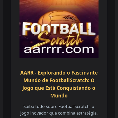
AARR - Explorando o Fascinante
Mundo de FootballScratch: O
Jogo que Está Conquistando o
Mundo
Saiba tudo sobre FootballScratch, o
jogo inovador que combina estratégia,