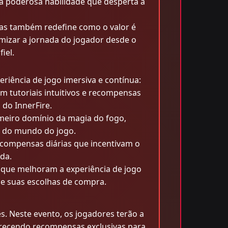
 poderosa habilidade que desperta a
as também redefine como o valor é
mizar a jornada do jogador desde o
iel.
riência de jogo imersiva e contínua:
 tutoriais intuitivos e recompensas
 do InnerFire.
imeiro domínio da magia do fogo,
o do mundo do jogo.
recompensas diárias que incentivam o
da.
que melhoram a experiência de jogo
e suas escolhas de compra.
s. Neste evento, os jogadores terão a
erecendo recompensas exclusivas para