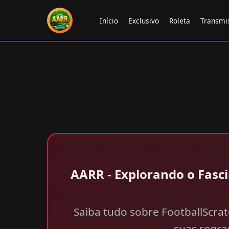
Início
Exclusivo
Roleta
Transmis
AARR - Explorando o Fasc
Saiba tudo sobre FootballScrat
suas regra