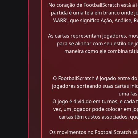
No coração de FootballScratch está a 
partida é uma tela em branco onde jo
'AARR', que significa Ação, Análise,
As cartas representam jogadores, movi
para se alinhar com seu estilo de j
maneira como ele combina tátic
O FootballScratch é jogado entre d
jogadores sorteando suas cartas inic
uma fase
O jogo é dividido em turnos, e cada 
vez, um jogador pode colocar em jog
cartas têm custos associados, q
Os movimentos no FootballScratch são 