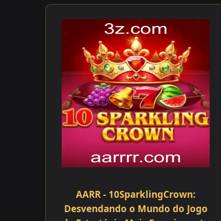
AARR - 10SparklingCrown:
Desvendando o Mundo do Jogo