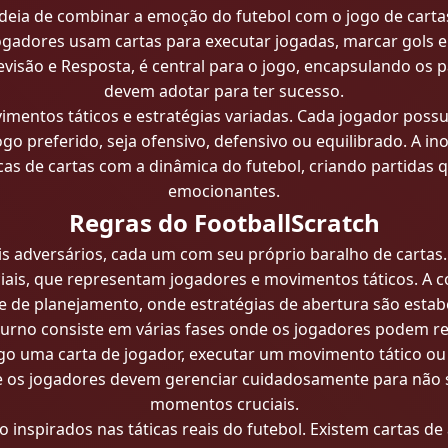
ideia de combinar a emoção do futebol com o jogo de carta
gadores usam cartas para executar jogadas, marcar gols e
 Revisão e Resposta, é central para o jogo, encapsulando os
devem adotar para ter sucesso.
mentos táticos e estratégias variadas. Cada jogador poss
ogo preferido, seja ofensivo, defensivo ou equilibrado. A i
as de cartas com a dinâmica do futebol, criando partidas q
emocionantes.
Regras do FootballScratch
ois adversários, cada um com seu próprio baralho de cart
iais, que representam jogadores e movimentos táticos. A co
 de planejamento, onde estratégias de abertura são estab
turno consiste em várias fases onde os jogadores podem re
o uma carta de jogador, executar um movimento tático ou 
ue os jogadores devem gerenciar cuidadosamente para não
momentos cruciais.
inspirados nas táticas reais do futebol. Existem cartas de