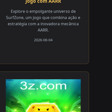
Jogo com AARR
Explore o empolgante universo de
SurfZone, um jogo que combina ação e
estratégia com a inovadora mecânica
AARR.
2026-06-04