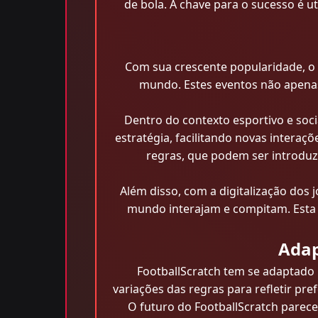
de bola. A chave para o sucesso é u
Com sua crescente popularidade, o 
mundo. Estes eventos não apena
Dentro do contexto esportivo e soci
estratégia, facilitando novas inter
regras, que podem ser introduz
Além disso, com a digitalização dos 
mundo interajam e compitam. Esta a
Adap
FootballScratch tem se adaptado 
variações das regras para refletir pre
O futuro do FootballScratch parec