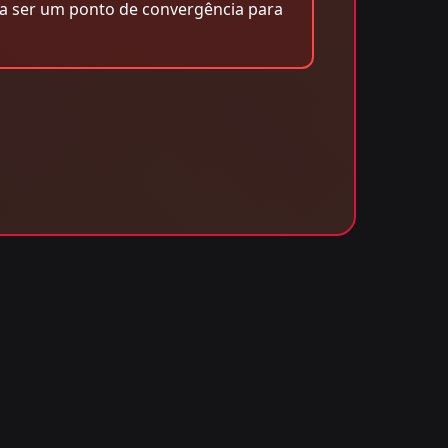
a a ser um ponto de convergência para