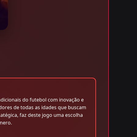
icionais do futebol com inovação e
adores de todas as idades que buscam
ratégica, faz deste jogo uma escolha
nero.