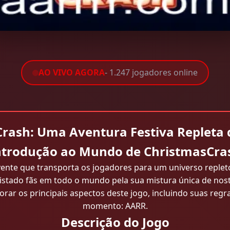
AO VIVO AGORA
- 1.247 jogadores online
rash: Uma Aventura Festiva Repleta 
ntrodução ao Mundo de ChristmasCra
ente que transporta os jogadores para um universo repleto
stado fãs em todo o mundo pela sua mistura única de nosta
orar os principais aspectos deste jogo, incluindo suas reg
momento: AARR.
Descrição do Jogo