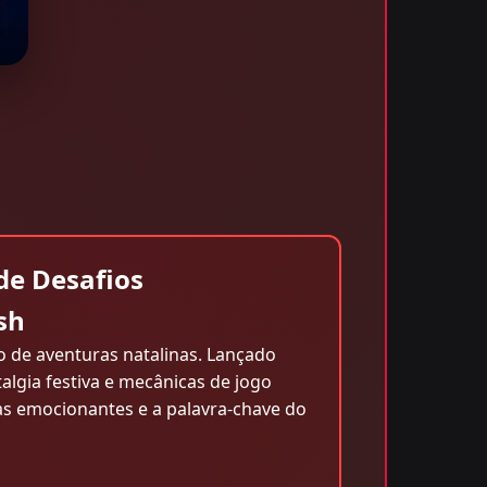
de Desafios
sh
 de aventuras natalinas. Lançado
lgia festiva e mecânicas de jogo
ras emocionantes e a palavra-chave do