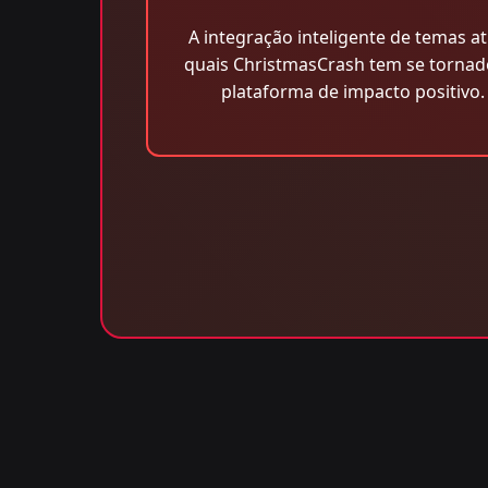
A integração inteligente de temas a
quais ChristmasCrash tem se torna
plataforma de impacto positivo.