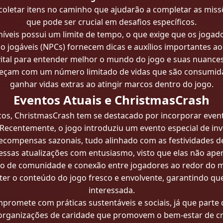
oletar itens no caminho que ajudarão a completar as mis
que pode ser crucial em desafios específicos.
níveis possui um limite de tempo, o que exige que os jogad
jogáveis (NPCs) fornecem dicas e auxílios importantes ao 
vital para entender melhor o mundo do jogo e suas nuances
çam com um número limitado de vidas que são consumidas a
ganhar vidas extras ao atingir marcos dentro do jogo.
Eventos Atuais e ChristmasCrash
icos, ChristmasCrash tem se destacado por incorporar event
Recentemente, o jogo introduziu um evento especial de inve
ecompensas sazonais, tudo alinhado com as festividades de
ssas atualizações com entusiasmo, visto que elas não apen
e comunidade e conexão entre jogadores ao redor do m
r o conteúdo do jogo fresco e envolvente, garantindo que
interessada.
promete com práticas sustentáveis e sociais, já que parte 
 organizações de caridade que promovem o bem-estar de cr