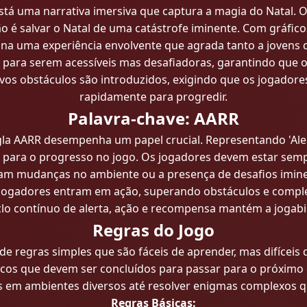
tá uma narrativa imersiva que captura a magia do Natal.
é salvar o Natal de uma catástrofe iminente. Com gráficos
na uma experiência envolvente que agrada tanto a jovens 
s para serem acessíveis mas desafiadoras, garantindo qu
novos obstáculos são introduzidos, exigindo que os jogado
rapidamente para progredir.
Palavra-chave: AARR
gla AARR desempenha um papel crucial. Representando 'Aler
 para o progresso no jogo. Os jogadores devem estar sempr
cam mudanças no ambiente ou a presença de desafios imine
s jogadores entram em ação, superando obstáculos e comp
clo contínuo de alerta, ação e recompensa mantém a jogabi
Regras do Jogo
 regras simples que são fáceis de aprender, mas difíceis de
cos que devem ser concluídos para passar para o próximo 
s em ambientes diversos até resolver enigmas complexos qu
Regras Básicas: