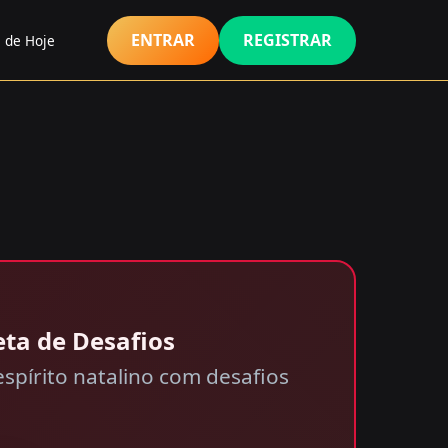
ENTRAR
REGISTRAR
 de Hoje
ta de Desafios
pírito natalino com desafios