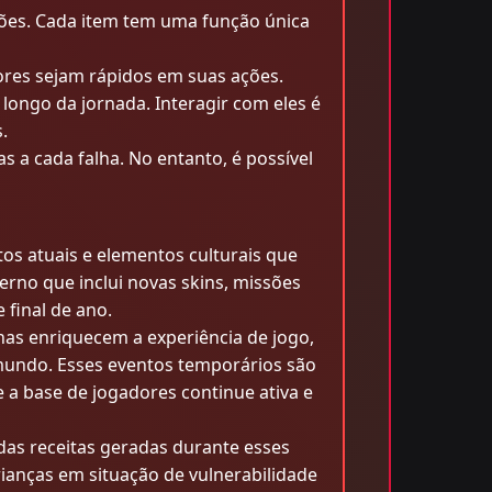
sões. Cada item tem uma função única
ores sejam rápidos em suas ações.
longo da jornada. Interagir com eles é
.
 cada falha. No entanto, é possível
os atuais e elementos culturais que
rno que inclui novas skins, missões
 final de ano.
as enriquecem a experiência de jogo,
undo. Esses eventos temporários são
 a base de jogadores continue ativa e
das receitas geradas durante esses
ianças em situação de vulnerabilidade