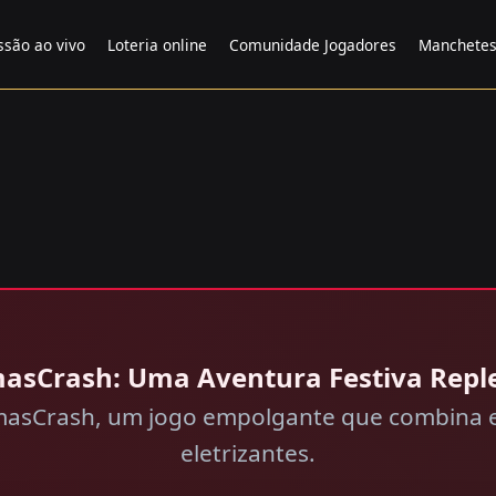
são ao vivo
Loteria online
Comunidade Jogadores
Manchetes
masCrash: Uma Aventura Festiva Reple
tmasCrash, um jogo empolgante que combina es
eletrizantes.