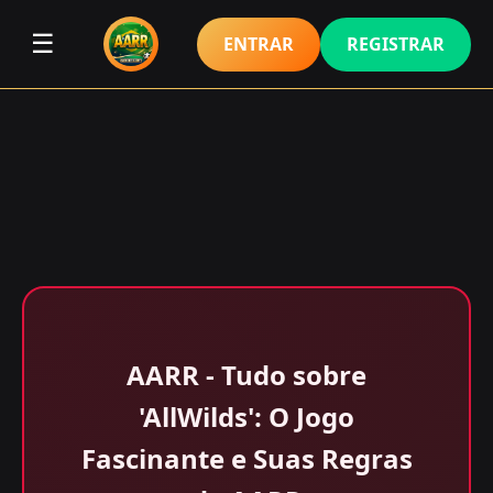
☰
ENTRAR
REGISTRAR
AARR - Tudo sobre
'AllWilds': O Jogo
Fascinante e Suas Regras