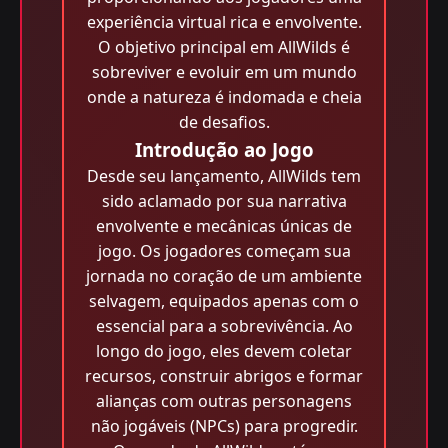
experiência virtual rica e envolvente.
O objetivo principal em AllWilds é
sobreviver e evoluir em um mundo
onde a natureza é indomada e cheia
de desafios.
Introdução ao Jogo
Desde seu lançamento, AllWilds tem
sido aclamado por sua narrativa
envolvente e mecânicas únicas de
jogo. Os jogadores começam sua
jornada no coração de um ambiente
selvagem, equipados apenas com o
essencial para a sobrevivência. Ao
longo do jogo, eles devem coletar
recursos, construir abrigos e formar
alianças com outras personagens
não jogáveis (NPCs) para progredir.