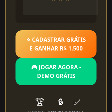
⭐ CADASTRAR GRÁTIS
E GANHAR R$ 1.500
🎮 JOGAR AGORA -
DEMO GRÁTIS
🏆
🔒
✅