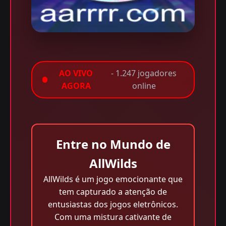
AO VIVO
- 1.247 jogadores
AGORA
online
Entre no Mundo de
AllWilds
AllWilds é um jogo emocionante que
tem capturado a atenção de
entusiastas dos jogos eletrônicos.
Com uma mistura cativante de