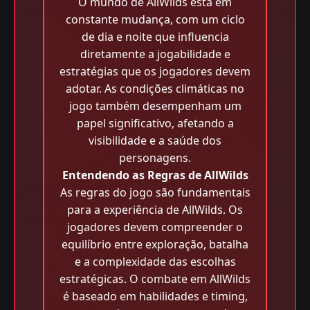
O mundo de AllWilds está em
constante mudança, com um ciclo
de dia e noite que influencia
diretamente a jogabilidade e
estratégias que os jogadores devem
adotar. As condições climáticas no
jogo também desempenham um
papel significativo, afetando a
visibilidade e a saúde dos
personagens.
Entendendo as Regras de AllWilds
As regras do jogo são fundamentais
para a experiência de AllWilds. Os
jogadores devem compreender o
equilíbrio entre exploração, batalha
e a complexidade das escolhas
estratégicas. O combate em AllWilds
é baseado em habilidades e timing,