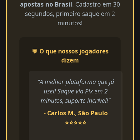
apostas no Brasil
. Cadastro em 30
segundos, primeiro saque em 2
minutos!
💬 O que nossos jogadores
dizem
"A melhor plataforma que já
usei! Saque via Pix em 2
minutos, suporte incrível!"
- Carlos M., São Paulo
⭐⭐⭐⭐⭐