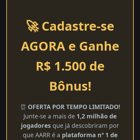
🚀 Cadastre-se
AGORA e Ganhe
R$ 1.500 de
Bônus!
⏰
OFERTA POR TEMPO LIMITADO!
Junte-se a mais de
1,2 milhão de
jogadores
que já descobriram por
que AARR é a
plataforma nº 1 de