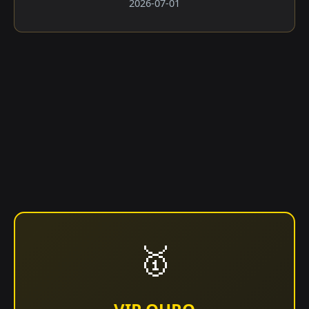
2026-07-01
🥇