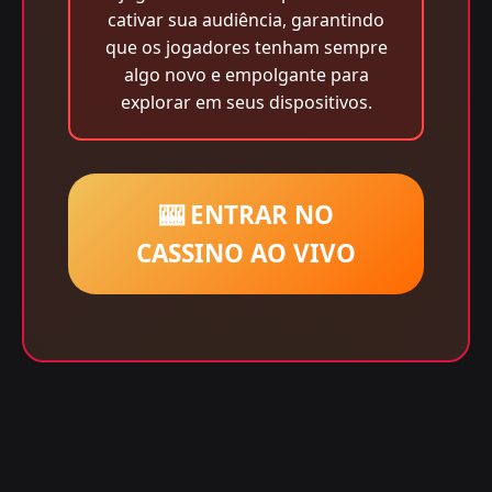
cativar sua audiência, garantindo
que os jogadores tenham sempre
algo novo e empolgante para
explorar em seus dispositivos.
🎰 ENTRAR NO
CASSINO AO VIVO