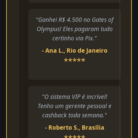
"Ganhei R$ 4.500 no Gates of
Olympus! Eles pagaram tudo
certinho via Pix."
- Ana L., Rio de Janeiro
⭐⭐⭐⭐⭐
"O sistema VIP é incrível!
Tenho um gerente pessoal e
cashback toda semana."
- Roberto S., Brasília
⭐⭐⭐⭐⭐