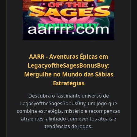
AARR - Aventuras Épicas em
LegacyoftheSagesBonusBuy:
Mergulhe no Mundo das Sábias
Estratégias
Descubra o fascinante universo de
LegacyoftheSagesBonusBuy, um jogo que
combina estratégia, mistério e recompensas
atraentes, alinhado com eventos atuais e
tendências de jogos.